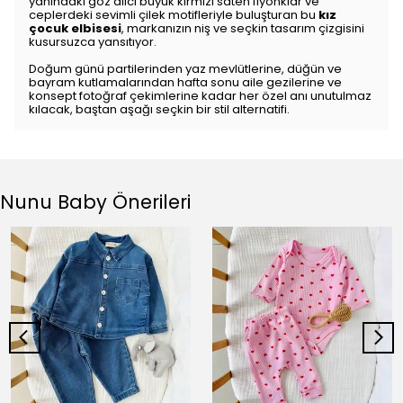
yanındaki göz alıcı büyük kırmızı saten fiyonklar ve
ceplerdeki sevimli çilek motifleriyle buluşturan bu
kız
çocuk elbisesi
, markanızın niş ve seçkin tasarım çizgisini
kusursuzca yansıtıyor.
Doğum günü partilerinden yaz mevlütlerine, düğün ve
bayram kutlamalarından hafta sonu aile gezilerine ve
konsept fotoğraf çekimlerine kadar her özel anı unutulmaz
kılacak, baştan aşağı seçkin bir stil alternatifi.
Nunu Baby Önerileri