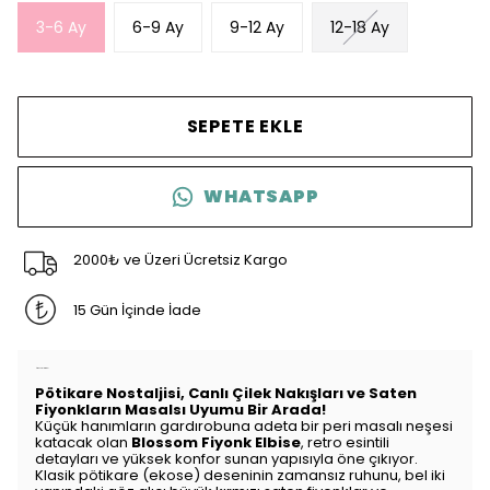
3-6 Ay
6-9 Ay
9-12 Ay
12-18 Ay
SEPETE EKLE
WHATSAPP
2000₺ ve Üzeri Ücretsiz Kargo
15 Gün İçinde İade
Ürün Açıklaması
Pötikare Nostaljisi, Canlı Çilek Nakışları ve Saten
Fiyonkların Masalsı Uyumu Bir Arada!
Küçük hanımların gardırobuna adeta bir peri masalı neşesi
katacak olan
Blossom Fiyonk Elbise
, retro esintili
detayları ve yüksek konfor sunan yapısıyla öne çıkıyor.
Klasik pötikare (ekose) deseninin zamansız ruhunu, bel iki