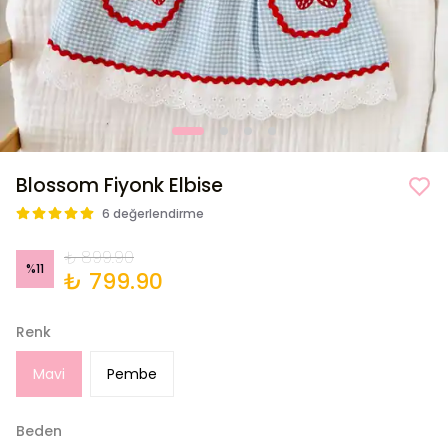
Blossom Fiyonk Elbise
6 değerlendirme
₺ 899.90
%
11
₺ 799.90
Renk
Mavi
Pembe
Beden