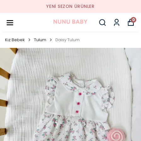
YENI SEZON ÜRÜNLER
0
Kız Bebek
Tulum
Daisy Tulum