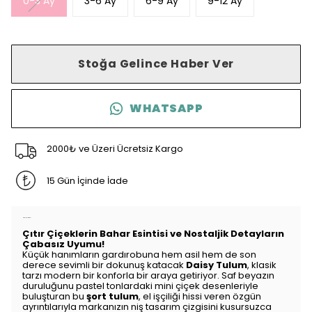
0-3 Ay
3-6 Ay
6-9 Ay
9-12 Ay
Stoğa Gelince Haber Ver
WHATSAPP
2000₺ ve Üzeri Ücretsiz Kargo
15 Gün İçinde İade
Ürün Açıklaması
Çıtır Çiçeklerin Bahar Esintisi ve Nostaljik Detayların
Çabasız Uyumu!
Küçük hanımların gardırobuna hem asil hem de son
derece sevimli bir dokunuş katacak
Daisy Tulum
, klasik
tarzı modern bir konforla bir araya getiriyor. Saf beyazın
duruluğunu pastel tonlardaki mini çiçek desenleriyle
buluşturan bu
şort tulum
, el işçiliği hissi veren özgün
ayrıntılarıyla markanızın niş tasarım çizgisini kusursuzca