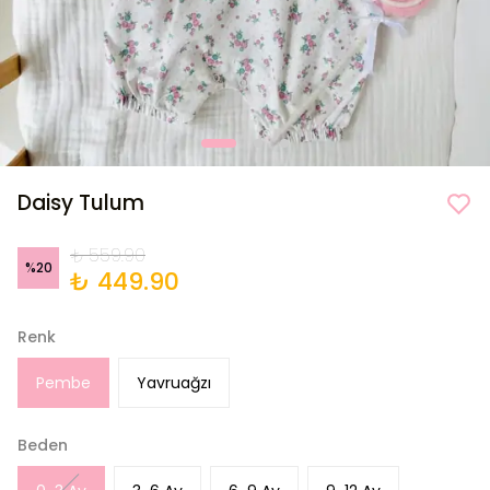
Daisy Tulum
₺ 559.90
%
20
₺ 449.90
Renk
Pembe
Yavruağzı
Beden