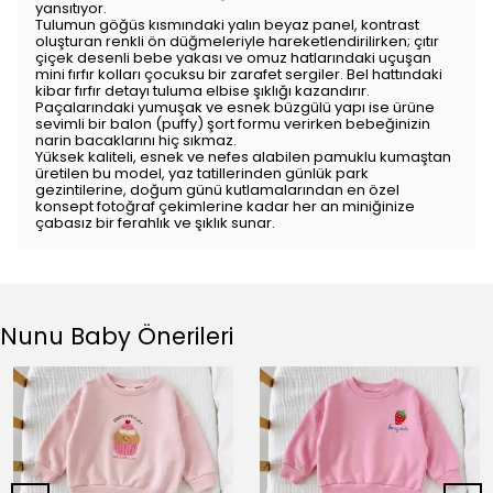
yansıtıyor.
Tulumun göğüs kısmındaki yalın beyaz panel, kontrast
oluşturan renkli ön düğmeleriyle hareketlendirilirken; çıtır
çiçek desenli bebe yakası ve omuz hatlarındaki uçuşan
mini fırfır kolları çocuksu bir zarafet sergiler. Bel hattındaki
kibar fırfır detayı tuluma elbise şıklığı kazandırır.
Paçalarındaki yumuşak ve esnek büzgülü yapı ise ürüne
sevimli bir balon (puffy) şort formu verirken bebeğinizin
narin bacaklarını hiç sıkmaz.
Yüksek kaliteli, esnek ve nefes alabilen pamuklu kumaştan
üretilen bu model, yaz tatillerinden günlük park
gezintilerine, doğum günü kutlamalarından en özel
konsept fotoğraf çekimlerine kadar her an miniğinize
çabasız bir ferahlık ve şıklık sunar.
Nunu Baby Önerileri