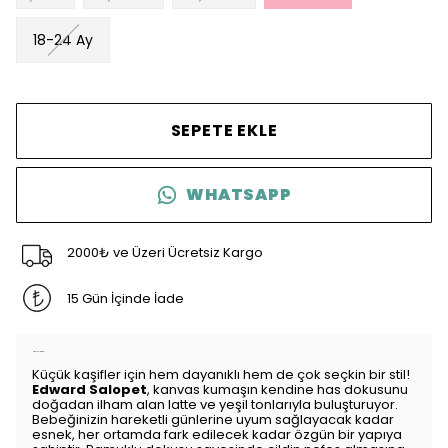
18-24 Ay
SEPETE EKLE
WHATSAPP
2000₺ ve Üzeri Ücretsiz Kargo
15 Gün İçinde İade
Ürün Açıklaması
Küçük kaşifler için hem dayanıklı hem de çok seçkin bir stil!
Edward Salopet
, kanvas kumaşın kendine has dokusunu
doğadan ilham alan latte ve yeşil tonlarıyla buluşturuyor.
Bebeğinizin hareketli günlerine uyum sağlayacak kadar
esnek, her ortamda fark edilecek kadar özgün bir yapıya