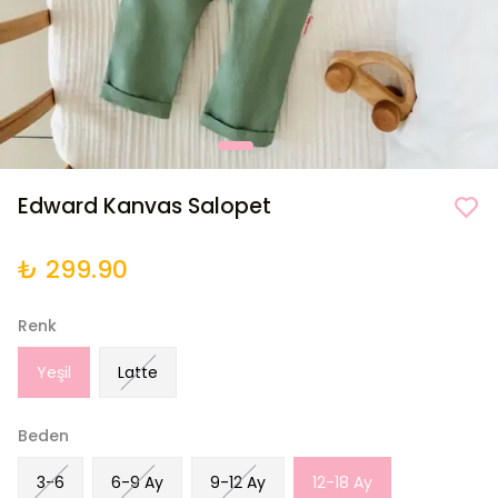
Edward Kanvas Salopet
₺ 299.90
Renk
Yeşil
Latte
Beden
3-6
6-9 Ay
9-12 Ay
12-18 Ay