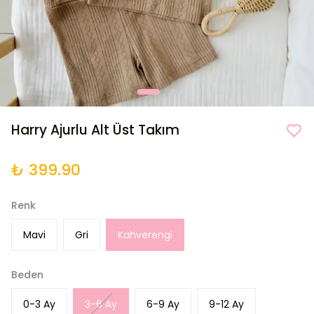
Harry Ajurlu Alt Üst Takım
₺ 399.90
Renk
Mavi
Gri
Kahverengi
Beden
0-3 Ay
3-6 Ay
6-9 Ay
9-12 Ay