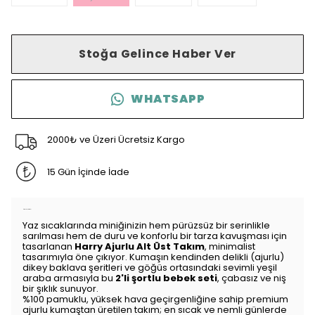
Stoğa Gelince Haber Ver
WHATSAPP
2000₺ ve Üzeri Ücretsiz Kargo
15 Gün İçinde İade
Ürün Açıklaması
Yaz sıcaklarında miniğinizin hem pürüzsüz bir serinlikle
sarılması hem de duru ve konforlu bir tarza kavuşması için
tasarlanan
Harry Ajurlu Alt Üst Takım
, minimalist
tasarımıyla öne çıkıyor. Kumaşın kendinden delikli (ajurlu)
dikey baklava şeritleri ve göğüs ortasındaki sevimli yeşil
araba armasıyla bu
2'li şortlu bebek seti
, çabasız ve niş
bir şıklık sunuyor.
%100 pamuklu, yüksek hava geçirgenliğine sahip premium
ajurlu kumaştan üretilen takım; en sıcak ve nemli günlerde