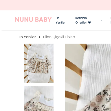
En
Kombin
Yeniler
Önerileri ❤️
En Yeniler
Lilian Çiçekli Elbise