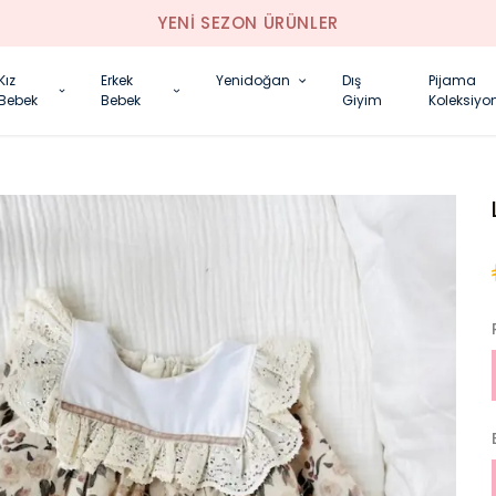
YENI SEZON ÜRÜNLER
Kız
Erkek
Yenidoğan
Dış
Pijama
Bebek
Bebek
Giyim
Koleksiyo