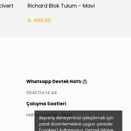
civert
Richard Blok Tulum - Mavi
Famil
₺ 499.90
₺ 64
📩
Whatsapp Destek Hattı
0542 114 14 44
Çalışma Saatleri
Hafta İçi 09:00 - 18:00
Alışveriş deneyiminizi iyileştirmek için
yasal düzenlemelere uygun çerezler
(cookies) kullanıyoruz. Detaylı bilgiye