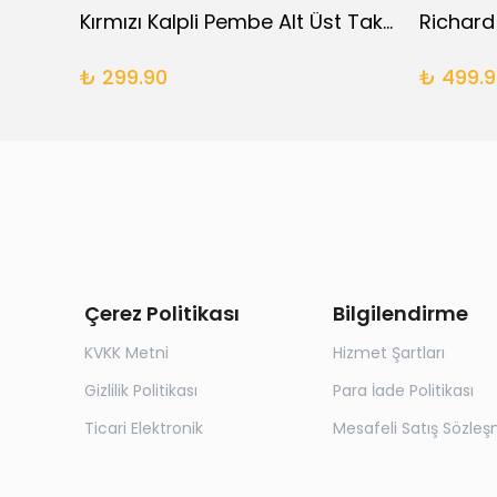
Daisy 5 Parça Yenidoğan Takımı
Kırmızı Kalpli Pembe Alt Üst Takım
Richard
₺ 299.90
₺ 499.9
Çerez Politikası
Bilgilendirme
KVKK Metni
Hizmet Şartları
Gizlilik Politikası
Para İade Politikası
Ticari Elektronik
Mesafeli Satış Sözleş