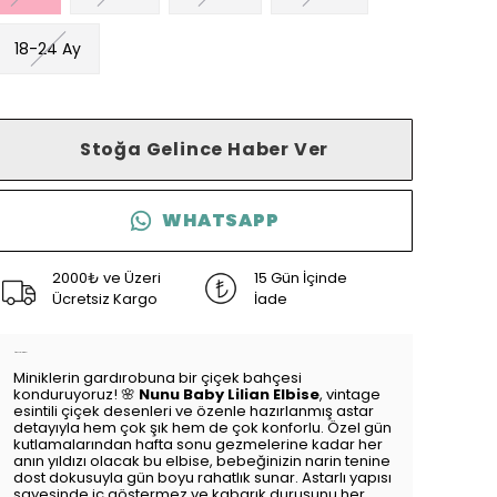
18-24 Ay
Stoğa Gelince Haber Ver
WHATSAPP
2000₺ ve Üzeri
15 Gün İçinde
Ücretsiz Kargo
İade
Ürün Açıklaması
Miniklerin gardırobuna bir çiçek bahçesi
konduruyoruz! 🌸
Nunu Baby Lilian Elbise
, vintage
esintili çiçek desenleri ve özenle hazırlanmış astar
detayıyla hem çok şık hem de çok konforlu. Özel gün
kutlamalarından hafta sonu gezmelerine kadar her
anın yıldızı olacak bu elbise, bebeğinizin narin tenine
dost dokusuyla gün boyu rahatlık sunar. Astarlı yapısı
sayesinde iç göstermez ve kabarık duruşunu her