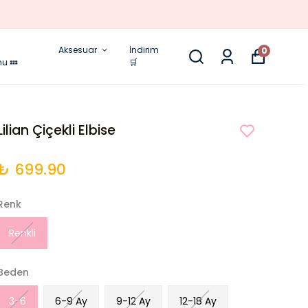
Aksesuar
İndirim
0
nu 💤
🛒
Lilian Çiçekli Elbise
₺ 699.90
Renk
Renkli
Beden
3-6
6-9 Ay
9-12 Ay
12-18 Ay