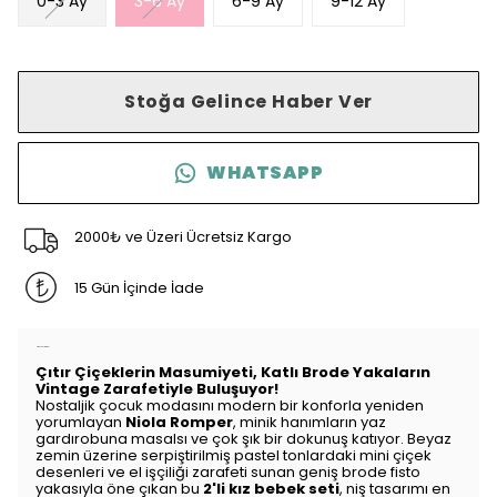
0-3 Ay
3-6 Ay
6-9 Ay
9-12 Ay
Stoğa Gelince Haber Ver
WHATSAPP
2000₺ ve Üzeri Ücretsiz Kargo
15 Gün İçinde İade
Ürün Açıklaması
Çıtır Çiçeklerin Masumiyeti, Katlı Brode Yakaların
Vintage Zarafetiyle Buluşuyor!
Nostaljik çocuk modasını modern bir konforla yeniden
yorumlayan
Niola Romper
, minik hanımların yaz
gardırobuna masalsı ve çok şık bir dokunuş katıyor. Beyaz
zemin üzerine serpiştirilmiş pastel tonlardaki mini çiçek
desenleri ve el işçiliği zarafeti sunan geniş brode fisto
yakasıyla öne çıkan bu
2'li kız bebek seti
, niş tasarımı en