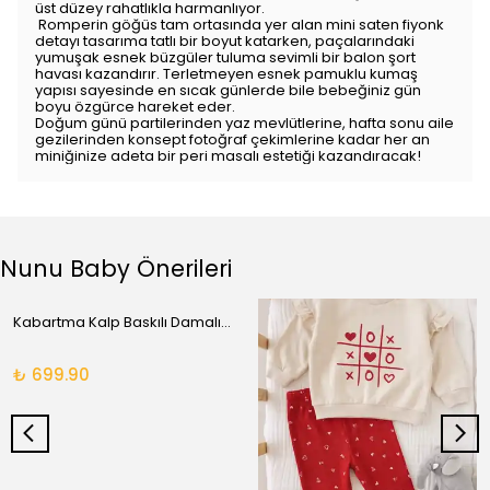
üst düzey rahatlıkla harmanlıyor.
Romperin göğüs tam ortasında yer alan mini saten fiyonk
detayı tasarıma tatlı bir boyut katarken, paçalarındaki
yumuşak esnek büzgüler tuluma sevimli bir balon şort
havası kazandırır. Terletmeyen esnek pamuklu kumaş
yapısı sayesinde en sıcak günlerde bile bebeğiniz gün
boyu özgürce hareket eder.
Doğum günü partilerinden yaz mevlütlerine, hafta sonu aile
gezilerinden konsept fotoğraf çekimlerine kadar her an
miniğinize adeta bir peri masalı estetiği kazandıracak!
Nunu Baby Önerileri
Kabartma Kalp Baskılı Damalı Takım
₺ 699.90