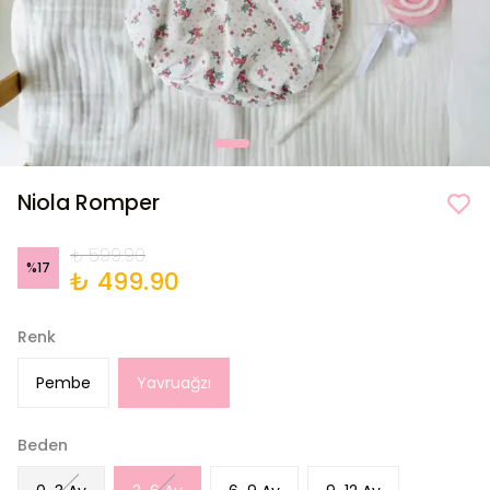
Niola Romper
₺ 599.90
%
17
₺ 499.90
Renk
Pembe
Yavruağzı
Beden