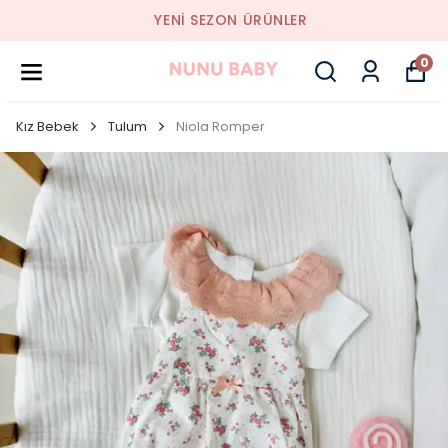
YENI SEZON ÜRÜNLER
0
Kız Bebek
Tulum
Niola Romper