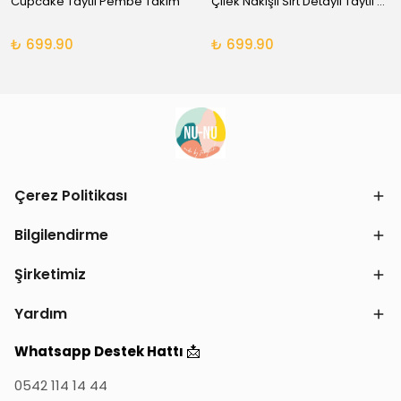
Cupcake Taytlı Pembe Takım
Çilek Nakışlı Sırt Detaylı Taytlı Takım
₺ 699.90
₺ 699.90
Çerez Politikası
Bilgilendirme
Şirketimiz
Yardım
📩
Whatsapp Destek Hattı
0542 114 14 44