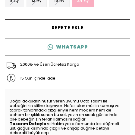
9 Ay
12 Ay
18 Ay
24 Ay
SEPETE EKLE
WHATSAPP
2000₺ ve Üzeri Ücretsiz Kargo
15 Gün İçinde İade
Ürün Açıklaması
Doğal dokuların huzur veren uyumu Octo Takım ile
bebeğinizin stiline taşınıyor. Nefes alan müslin kumaşı ve
toprak tonlarındaki çizgileriyle hem modern hem de
bohem bir şıklık sunan bu set, yazın en sıcak günlerinde
bile bebeğinizin ferah kalmasını sağlar.
Tasarım Detayları:
Hakim yaka formunda tek düğmeli
üst, göğüs kısmında çizgili ve ahşap düğme detaylı
dekoratif büyük cep.