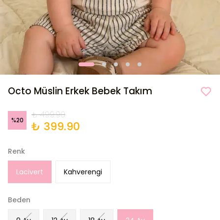
Octo Müslin Erkek Bebek Takım
₺ 499.90
%
20
₺ 399.90
Renk
Lacivert
Kahverengi
Beden