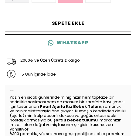
SEPETE EKLE
WHATSAPP
2000₺ ve Üzeri Ücretsiz Kargo
15 Gün İçinde İade
Ürün Açıklaması
Yazın en sıcak günlerinde miniğinizin hem taptaze bir
serinlikle sarılması hem de masum bir zarafete kavuşması
için tasarlanan
Pearl Ajurlu Kız Bebek Tulum
, romantik
ve minimalist tarzıyla öne çıkıyor. Kumaşın kendinden delikli
(ajurlu) mini kalp desenli dokusu ve göğüs ortasındaki
nostaljik armasıyla bu
şortlu bebek tulumu
, markanızın
imzası olan doğal ve niş tasarım çizgisini kusursuzca
yansıtıyor.
%100 pamuklu, yüksek hava geçirgenliğine sahip premium