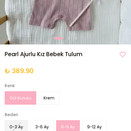
Pearl Ajurlu Kız Bebek Tulum
₺ 389.90
Renk
Gül Kurusu
Krem
Beden
0-3 Ay
3-6 Ay
6-9 Ay
9-12 Ay