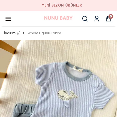
YENI SEZON ÜRÜNLER
0
İndirim 🛒
Whale Figürlü Takım