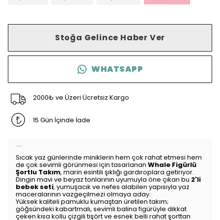
Stoğa Gelince Haber Ver
WHATSAPP
2000₺ ve Üzeri Ücretsiz Kargo
15 Gün İçinde İade
Ürün Açıklaması
Sıcak yaz günlerinde miniklerin hem çok rahat etmesi hem
de çok sevimli görünmesi için tasarlanan
Whale Figürlü
Şortlu Takım
,
marin esintili şıklığı gardıroplara getiriyor.
Dingin mavi ve beyaz tonlarının uyumuyla öne çıkan bu
2'li
bebek seti
,
yumuşacık ve nefes alabilen yapısıyla yaz
maceralarının vazgeçilmezi olmaya aday.
Yüksek kaliteli pamuklu kumaştan üretilen takım;
göğsündeki kabartmalı,
sevimli balina figürüyle dikkat
çeken kısa kollu çizgili tişört ve esnek belli rahat şorttan