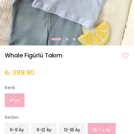
Whale Figürlü Takım
₺ 399.90
Renk
Mavi
Beden
6-9 Ay
9-12 Ay
12-18 Ay
18-24 Ay