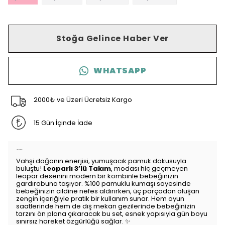
Stoğa Gelince Haber Ver
WHATSAPP
2000₺ ve Üzeri Ücretsiz Kargo
15 Gün İçinde İade
Ürün Açıklaması
Vahşi doğanın enerjisi, yumuşacık pamuk dokusuyla
buluştu!
Leoparlı 3’lü Takım
, modası hiç geçmeyen
leopar desenini modern bir kombinle bebeğinizin
gardırobuna taşıyor. %100 pamuklu kumaşı sayesinde
bebeğinizin cildine nefes aldırırken, üç parçadan oluşan
zengin içeriğiyle pratik bir kullanım sunar. Hem oyun
saatlerinde hem de dış mekan gezilerinde bebeğinizin
tarzını ön plana çıkaracak bu set, esnek yapısıyla gün boyu
sınırsız hareket özgürlüğü sağlar. ✨