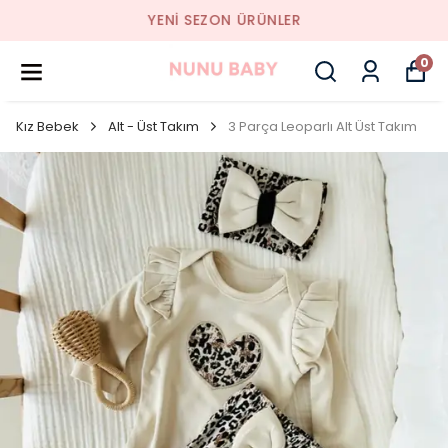
YENI SEZON ÜRÜNLER
0
Kız Bebek
Alt - Üst Takım
3 Parça Leoparlı Alt Üst Takım