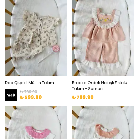
Doa Çiçekli Müslin Takım
Brooke Ördek Nakışlı Fistolu
Takım - Somon
₺ 739.90
%
19
₺ 599.90
₺ 799.90