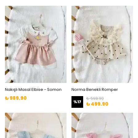
Nakışlı Masal Elbise - Somon
Norma Benekli Romper
₺ 989.90
₺ 599.90
%
17
₺ 499.90