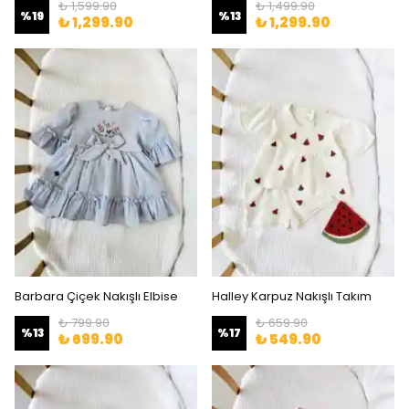
₺ 1,599.90
₺ 1,499.90
%
19
%
13
₺ 1,299.90
₺ 1,299.90
Barbara Çiçek Nakışlı Elbise
Halley Karpuz Nakışlı Takım
₺ 799.90
₺ 659.90
%
13
%
17
₺ 699.90
₺ 549.90