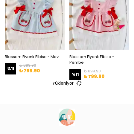
Blossom Fiyonk Elbise - Mavi
Blossom Fiyonk Elbise -
Pembe
₺ 899.90
%
11
₺ 799.90
₺ 899.90
%
11
₺ 799.90
Yükleniyor