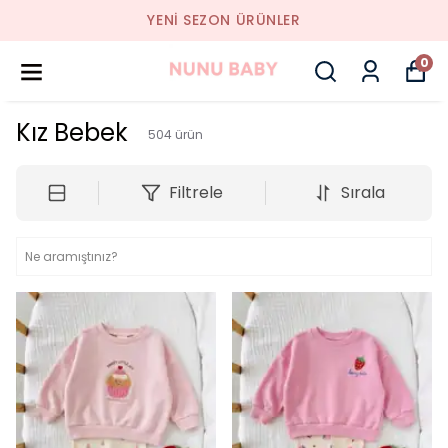
YENI SEZON ÜRÜNLER
0
Kız Bebek
504
ürün
Filtrele
Sırala