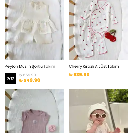
Peyton Müslin Şortlu Takım
Cherry Kirazlı Alt Üst Takım
₺ 539.90
₺ 659.90
%
17
₺ 549.90