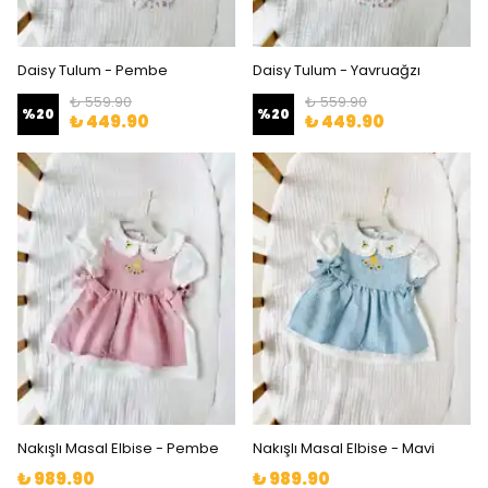
Daisy Tulum - Pembe
Daisy Tulum - Yavruağzı
₺ 559.90
₺ 559.90
%
20
%
20
₺ 449.90
₺ 449.90
Nakışlı Masal Elbise - Pembe
Nakışlı Masal Elbise - Mavi
₺ 989.90
₺ 989.90