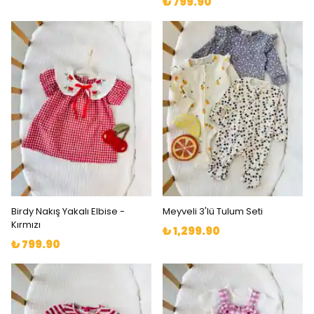
₺ 799.90
Birdy Nakış Yakalı Elbise -
Meyveli 3'lü Tulum Seti
Kırmızı
₺ 1,299.90
₺ 799.90