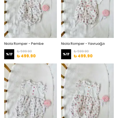
Niola Romper - Pembe
Niola Romper - Yavruağzı
₺ 599.90
₺ 599.90
%
17
%
17
₺ 499.90
₺ 499.90