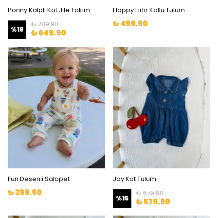
Ponny Kalpli Kot Jile Takım
Happy Fırfır Kollu Tulum
₺ 499.90
₺ 789.90
%
18
₺ 649.90
Fun Desenli Salopet
Joy Kot Tulum
₺ 399.90
₺ 679.90
%
15
₺ 579.90