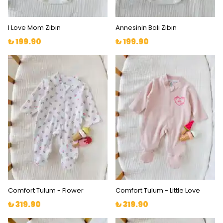
I Love Mom Zıbın
Annesinin Balı Zıbın
₺ 199.90
₺ 199.90
Comfort Tulum - Flower
Comfort Tulum - Little Love
₺ 319.90
₺ 319.90