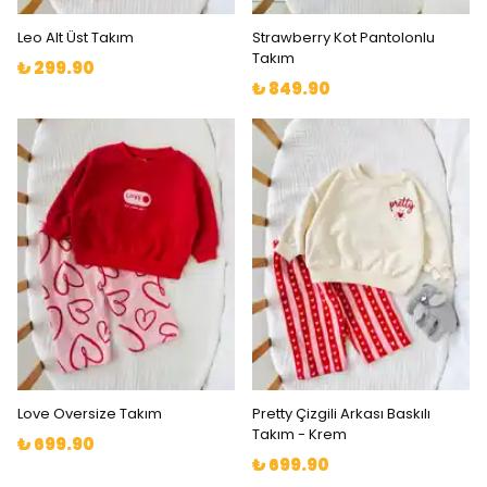
Leo Alt Üst Takım
Strawberry Kot Pantolonlu
Takım
₺ 299.90
₺ 849.90
Love Oversize Takım
Pretty Çizgili Arkası Baskılı
Takım - Krem
₺ 699.90
₺ 699.90