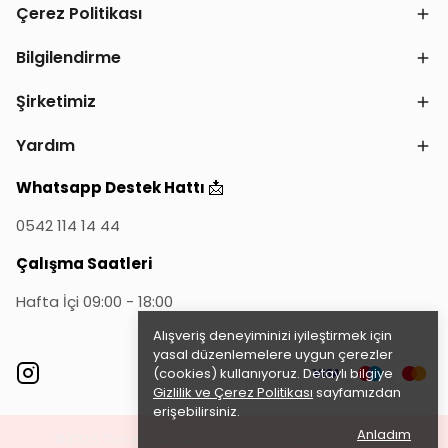
Çerez Politikası
Bilgilendirme
Şirketimiz
Yardım
📩
Whatsapp Destek Hattı
0542 114 14 44
Çalışma Saatleri
Hafta İçi 09:00 - 18:00
Alışveriş deneyiminizi iyileştirmek için
yasal düzenlemelere uygun çerezler
(cookies) kullanıyoruz. Detaylı bilgiye
Gizlilik ve Çerez Politikası
sayfamızdan
erişebilirsiniz.
Anladım
©2023 Tüm Hakları Saklıdır - ikas E-Ticaret
Altyapısı ile