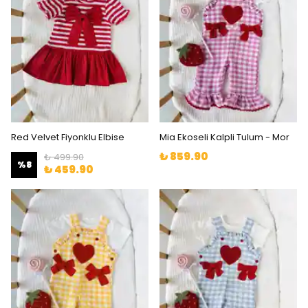
Red Velvet Fiyonklu Elbise
Mia Ekoseli Kalpli Tulum - Mor
₺ 859.90
₺ 499.90
%
8
₺ 459.90