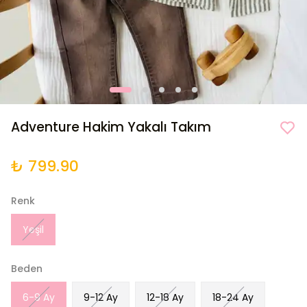
Adventure Hakim Yakalı Takım
₺ 799.90
Renk
Yeşil
Beden
6-9 Ay
9-12 Ay
12-18 Ay
18-24 Ay