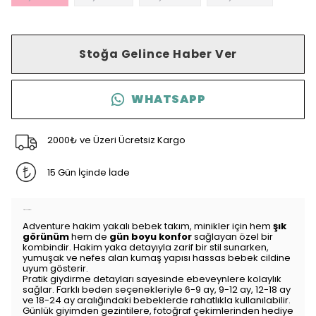
Stoğa Gelince Haber Ver
WHATSAPP
2000₺ ve Üzeri Ücretsiz Kargo
15 Gün İçinde İade
Ürün Açıklaması
Adventure hakim yakalı bebek takım, minikler için hem
şık
görünüm
hem de
gün boyu konfor
sağlayan özel bir
kombindir. Hakim yaka detayıyla zarif bir stil sunarken,
yumuşak ve nefes alan kumaş yapısı hassas bebek cildine
uyum gösterir.
Pratik giydirme detayları sayesinde ebeveynlere kolaylık
sağlar. Farklı beden seçenekleriyle 6-9 ay, 9-12 ay, 12-18 ay
ve 18-24 ay aralığındaki bebeklerde rahatlıkla kullanılabilir.
Günlük giyimden gezintilere, fotoğraf çekimlerinden hediye