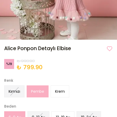
Alice Ponpon Detaylı Elbise
₺ 990.90
%
19
₺ 799.90
Renk
Kırmızı
Pembe
Krem
Beden