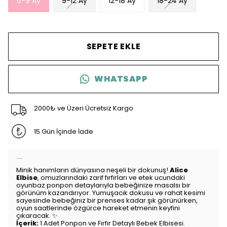
6-9 Ay
9-12 Ay
12-18 Ay
18-24 Ay
SEPETE EKLE
WHATSAPP
2000₺ ve Üzeri Ücretsiz Kargo
15 Gün İçinde İade
Ürün Açıklaması
Minik hanımların dünyasına neşeli bir dokunuş!
Alice
Elbise
, omuzlarındaki zarif fırfırları ve etek ucundaki
oyunbaz ponpon detaylarıyla bebeğinize masalsı bir
görünüm kazandırıyor. Yumuşacık dokusu ve rahat kesimi
sayesinde bebeğiniz bir prenses kadar şık görünürken,
oyun saatlerinde özgürce hareket etmenin keyfini
çıkaracak. ✨
İçerik:
1 Adet Ponpon ve Fırfır Detaylı Bebek Elbisesi.