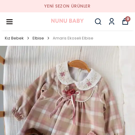
YENI SEZON ÜRÜNLER
0
Kız Bebek
Elbise
Amaris Ekoseli Elbise