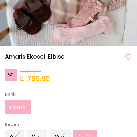
Amaris Ekoseli Elbise
₺ 899.90
%
11
₺ 799.90
Renk
Pembe
Beden