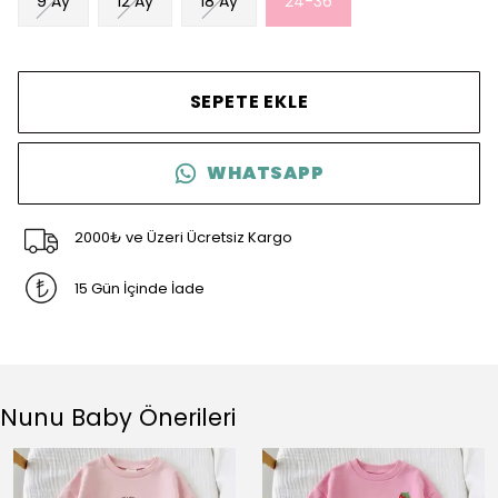
9 Ay
12 Ay
18 Ay
24-36
SEPETE EKLE
WHATSAPP
2000₺ ve Üzeri Ücretsiz Kargo
15 Gün İçinde İade
Nunu Baby Önerileri