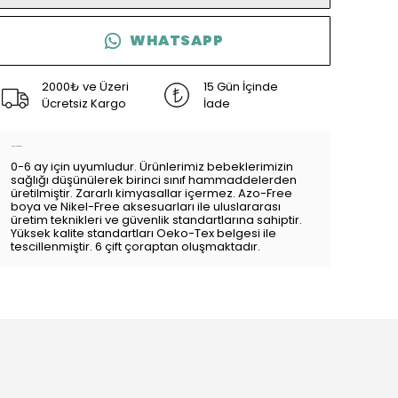
WHATSAPP
2000₺ ve Üzeri
15 Gün İçinde
Ücretsiz Kargo
İade
Ürün Açıklaması
0-6 ay için uyumludur. Ürünlerimiz bebeklerimizin
sağlığı düşünülerek birinci sınıf hammaddelerden
üretilmiştir. Zararlı kimyasallar içermez. Azo-Free
boya ve Nikel-Free aksesuarları ile uluslararası
üretim teknikleri ve güvenlik standartlarına sahiptir.
Yüksek kalite standartları Oeko-Tex belgesi ile
tescillenmiştir. 6 çift çoraptan oluşmaktadır.