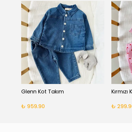
Çift Taraflı Müslin Battaniye - Pembe
Glenn Kot Takım
₺ 959.90
₺ 299.9