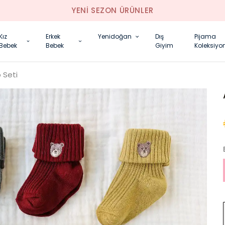
YENI SEZON ÜRÜNLER
Kız
Erkek
Yenidoğan
Dış
Pijama
Bebek
Bebek
Giyim
Koleksiyo
 Seti