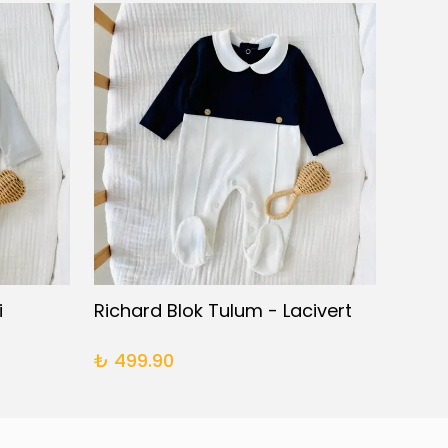
i
Richard Blok Tulum - Lacivert
Richa
₺ 499.90
₺ 49