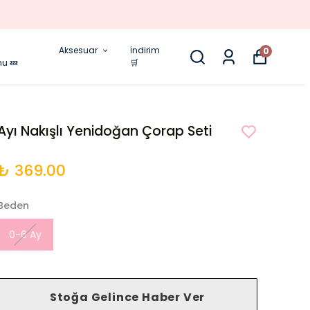
Aksesuar
İndirim
0
nu 💤
🛒
Ayı Nakışlı Yenidoğan Çorap Seti
₺ 369.00
Beden
0-6 Ay
Stoğa Gelince Haber Ver