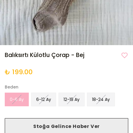
Balıksırtı Külotlu Çorap - Bej
₺ 199.00
Beden
0-6 Ay
6-12 Ay
12-18 Ay
18-24 Ay
Stoğa Gelince Haber Ver