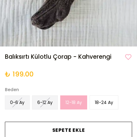
Balıksırtı Külotlu Çorap - Kahverengi
₺ 199.00
Beden
0-6 Ay
6-12 Ay
12-18 Ay
18-24 Ay
SEPETE EKLE