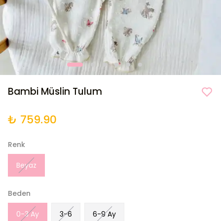
Bambi Müslin Tulum
₺ 759.90
Renk
Beyaz
Beden
0-3 Ay
3-6
6-9 Ay