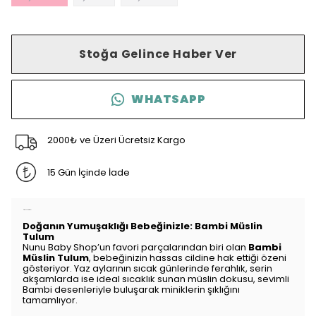
Stoğa Gelince Haber Ver
WHATSAPP
2000₺ ve Üzeri Ücretsiz Kargo
15 Gün İçinde İade
Ürün Açıklaması
Doğanın Yumuşaklığı Bebeğinizle: Bambi Müslin
Tulum
Nunu Baby Shop’un favori parçalarından biri olan
Bambi
Müslin Tulum
, bebeğinizin hassas cildine hak ettiği özeni
gösteriyor. Yaz aylarının sıcak günlerinde ferahlık, serin
akşamlarda ise ideal sıcaklık sunan müslin dokusu, sevimli
Bambi desenleriyle buluşarak miniklerin şıklığını
tamamlıyor.