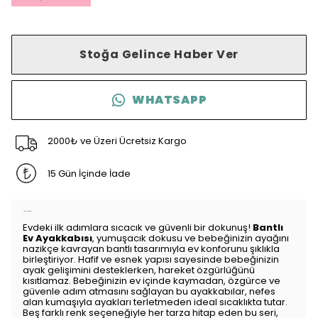
Stoğa Gelince Haber Ver
WHATSAPP
2000₺ ve Üzeri Ücretsiz Kargo
15 Gün İçinde İade
Ürün Açıklaması
Evdeki ilk adımlara sıcacık ve güvenli bir dokunuş!
Bantlı
Ev Ayakkabısı
, yumuşacık dokusu ve bebeğinizin ayağını
nazikçe kavrayan bantlı tasarımıyla ev konforunu şıklıkla
birleştiriyor. Hafif ve esnek yapısı sayesinde bebeğinizin
ayak gelişimini desteklerken, hareket özgürlüğünü
kısıtlamaz. Bebeğinizin ev içinde kaymadan, özgürce ve
güvenle adım atmasını sağlayan bu ayakkabılar, nefes
alan kumaşıyla ayakları terletmeden ideal sıcaklıkta tutar.
Beş farklı renk seçeneğiyle her tarza hitap eden bu seri,