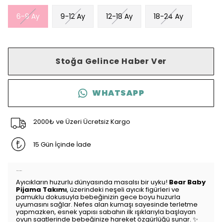
6-9 Ay
9-12 Ay
12-18 Ay
18-24 Ay
Stoğa Gelince Haber Ver
WHATSAPP
2000₺ ve Üzeri Ücretsiz Kargo
15 Gün İçinde İade
Ürün Açıklaması
Ayıcıkların huzurlu dünyasında masalsı bir uyku!
Bear Baby
Pijama Takımı
, üzerindeki neşeli ayıcık figürleri ve
pamuklu dokusuyla bebeğinizin gece boyu huzurla
uyumasını sağlar. Nefes alan kumaşı sayesinde terletme
yapmazken, esnek yapısı sabahın ilk ışıklarıyla başlayan
oyun saatlerinde bebeğinize hareket özgürlüğü sunar. ✨