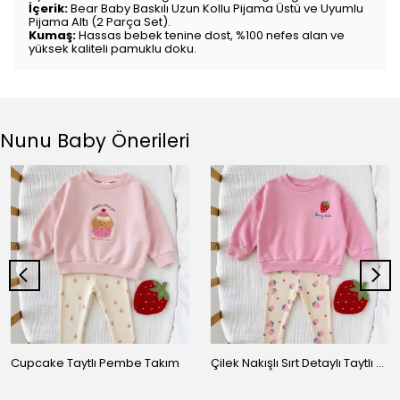
İçerik:
Bear Baby Baskılı Uzun Kollu Pijama Üstü ve Uyumlu
Pijama Altı (2 Parça Set).
Kumaş:
Hassas bebek tenine dost, %100 nefes alan ve
yüksek kaliteli pamuklu doku.
Nunu Baby Önerileri
Cupcake Taytlı Pembe Takım
Çilek Nakışlı Sırt Detaylı Taytlı Takım