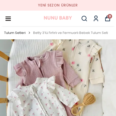
YENI SEZON ÜRÜNLER
0
Tulum Setleri
Betty 3’lü Fırfırlı ve Fermuarlı Bebek Tulum Seti