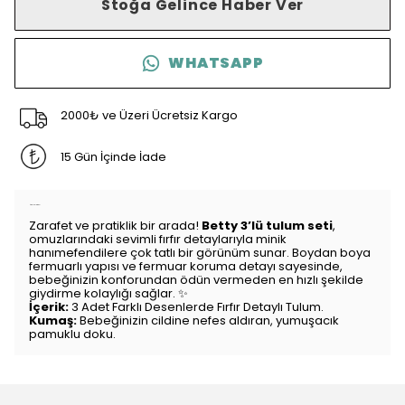
Stoğa Gelince Haber Ver
WHATSAPP
2000₺ ve Üzeri Ücretsiz Kargo
15 Gün İçinde İade
Ürün Açıklaması
Zarafet ve pratiklik bir arada!
Betty 3’lü tulum seti
,
omuzlarındaki sevimli fırfır detaylarıyla minik
hanımefendilere çok tatlı bir görünüm sunar. Boydan boya
fermuarlı yapısı ve fermuar koruma detayı sayesinde,
bebeğinizin konforundan ödün vermeden en hızlı şekilde
giydirme kolaylığı sağlar. ✨
İçerik:
3 Adet Farklı Desenlerde Fırfır Detaylı Tulum.
Kumaş:
Bebeğinizin cildine nefes aldıran, yumuşacık
pamuklu doku.