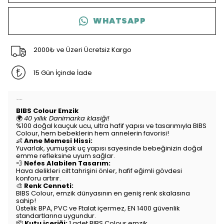
WHATSAPP
2000₺ ve Üzeri Ücretsiz Kargo
15 Gün İçinde İade
Ürün Açıklaması
BIBS Colour Emzik
🌍
40 yıllık Danimarka klasiği!
%100 doğal kauçuk ucu, ultra hafif yapısı ve tasarımıyla BIBS
Colour, hem bebeklerin hem annelerin favorisi!
👶
Anne Memesi Hissi:
Yuvarlak, yumuşak uç yapısı sayesinde bebeğinizin doğal
emme refleksine uyum sağlar.
💨
Nefes Alabilen Tasarım:
Hava delikleri cilt tahrişini önler, hafif eğimli gövdesi
konforu artırır.
🎨
Renk Cenneti:
BIBS Colour, emzik dünyasının en geniş renk skalasına
sahip!
Üstelik BPA, PVC ve Ftalat içermez, EN 1400 güvenlik
standartlarına uygundur.
📦
Kutu içeriği:
1 adet BIBS Colour emzik