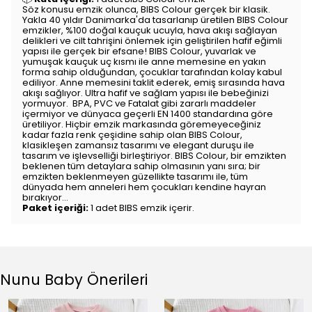
Söz konusu emzik olunca, BIBS Colour gerçek bir klasik.
Yakla 40 yıldır Danimarka'da tasarlanıp üretilen BIBS Colour
emzikler, %100 doğal kauçuk ucuyla, hava akışı sağlayan
delikleri ve cilt tahrişini önlemek için geliştirilen hafif eğimli
yapısı ile gerçek bir efsane! BIBS Colour, yuvarlak ve
yumuşak kauçuk uç kısmı ile anne memesine en yakın
forma sahip olduğundan, çocuklar tarafından kolay kabul
ediliyor. Anne memesini taklit ederek, emiş sırasında hava
akışı sağlıyor. Ultra hafif ve sağlam yapısı ile bebeğinizi
yormuyor. BPA, PVC ve Fatalat gibi zararlı maddeler
içermiyor ve dünyaca geçerli EN 1400 standardına göre
üretiliyor. Hiçbir emzik markasında göremeyeceğiniz
kadar fazla renk çeşidine sahip olan BIBS Colour,
klasikleşen zamansız tasarımı ve elegant duruşu ile
tasarım ve işlevselliği birleştiriyor. BIBS Colour, bir emzikten
beklenen tüm detaylara sahip olmasının yanı sıra; bir
emzikten beklenmeyen güzellikte tasarımı ile, tüm
dünyada hem anneleri hem çocukları kendine hayran
bırakıyor...
Paket içeriği:
1 adet BIBS emzik içerir.
Nunu Baby Önerileri