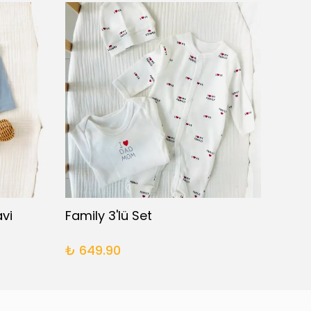
vi
Family 3'lü Set
₺ 649.90
₺ 29