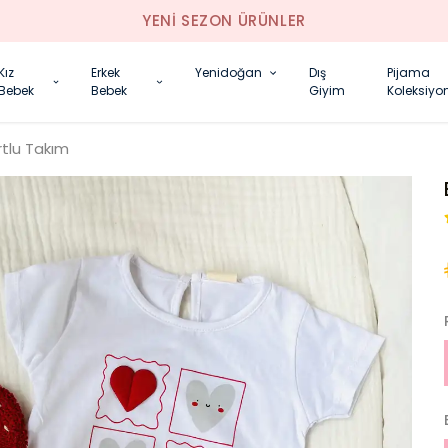
YENI SEZON ÜRÜNLER
Kız
Erkek
Yenidoğan
Dış
Pijama
Bebek
Bebek
Giyim
Koleksiyo
rtlu Takım