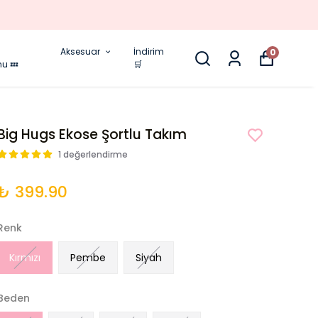
Aksesuar
İndirim
0
nu 💤
🛒
Big Hugs Ekose Şortlu Takım
1 değerlendirme
₺ 399.90
Renk
Kırmızı
Pembe
Siyah
Beden