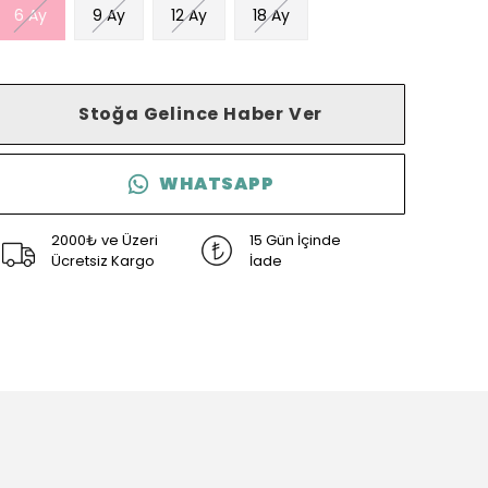
6 Ay
9 Ay
12 Ay
18 Ay
Stoğa Gelince Haber Ver
WHATSAPP
2000₺ ve Üzeri
15 Gün İçinde
Ücretsiz Kargo
İade