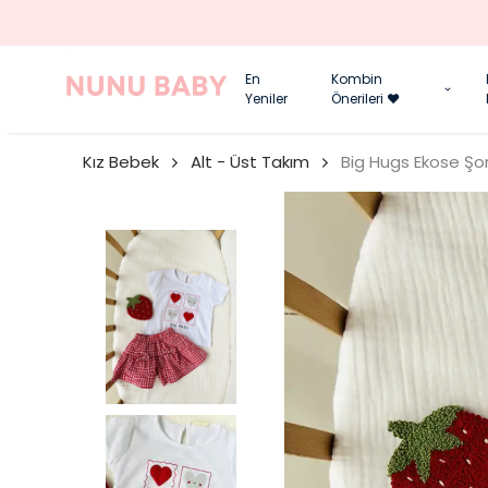
En
Kombin
Yeniler
Önerileri ❤️
Kız Bebek
Alt - Üst Takım
Big Hugs Ekose Şo