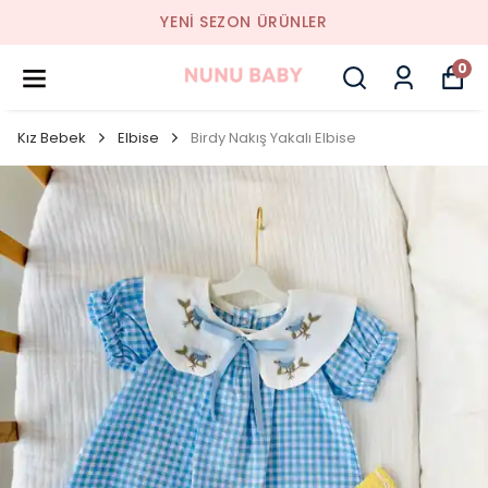
YENI SEZON ÜRÜNLER
0
Kız Bebek
Elbise
Birdy Nakış Yakalı Elbise