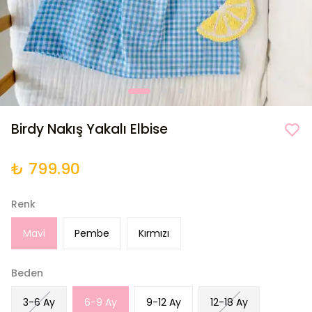
Birdy Nakış Yakalı Elbise
₺ 799.90
Renk
Mavi
Pembe
Kırmızı
Beden
3-6 Ay
6-9 Ay
9-12 Ay
12-18 Ay