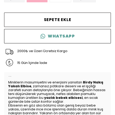
SEPETE EKLE
WHATSAPP
2000₺ ve Üzeri Ücretsiz Kargo
15 Gün İçinde İade
Ürün Açıklaması
Miniklerin masumiyetini ve enerjisini yansıtan
Birdy Nakış
Yakalı Elbise
, zamansız pötikare deseni ve el işçiliği
zarafeti sunan detaylarıyla öne çıkıyor. Bebeğinizin hassas
teni düşünülerek yumuşacık, nefes alabilen pamuklu
kumaştan üretilen bu
yazlık bebek elbisesi
, en sıcak
günlerde bile üstün konfor sağlar.
Elbisenin en göz alıcı bölümü olan geniş beyaz bebe
yakası, üzerinde ince ince işlenmiş dalda duran minik kuş
nakışları barındırır. Yakanın ön ortasında yer alan ton sür