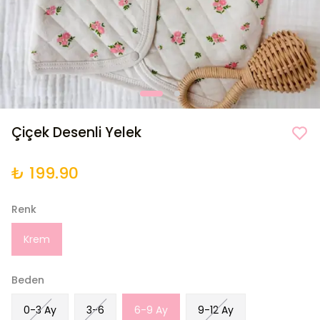
Çiçek Desenli Yelek
₺ 199.90
Renk
Krem
Beden
0-3 Ay
3-6
6-9 Ay
9-12 Ay