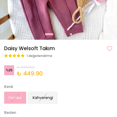
Daisy Welsoft Takım
1 değerlendirme
₺ 599.90
%
25
₺ 449.90
Renk
Pembe
Kahverengi
Beden