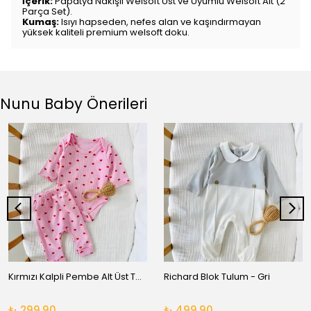
İçerik:
Papatya Nakışlı Welsoft Üst ve Uyumlu Welsoft Alt (2
Parça Set).
Kumaş:
Isıyı hapseden, nefes alan ve kaşındırmayan
yüksek kaliteli premium welsoft doku.
Nunu Baby Önerileri
Kırmızı Kalpli Pembe Alt Üst Takım
Richard Blok Tulum - Gri
₺ 299.90
₺ 499.90