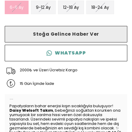
6-9 Ay
9-12 Ay
12-18 Ay
18-24 Ay
Stoğa Gelince Haber Ver
WHATSAPP
2000₺ ve Üzeri Ücretsiz Kargo
15 Gün İçinde İade
Ürün Açıklaması
Papatyaların bahar enerjisi kışın sıcaklığıyla buluşuyor!
Daisy Welsoft Takım
, bebeğinizi soğuktan korurken ona
yumuşacık bir sarılma hissi veren özel dokusuyla
tasarlandı. Üzerindeki sevimli papatya nakışları ve ipeksi
yapısıyla bu set, hem evdeki oyun saatlerinde hem de dış
gezmelerde bebeğinizin en sevdiği kış kombini olacak. ✨