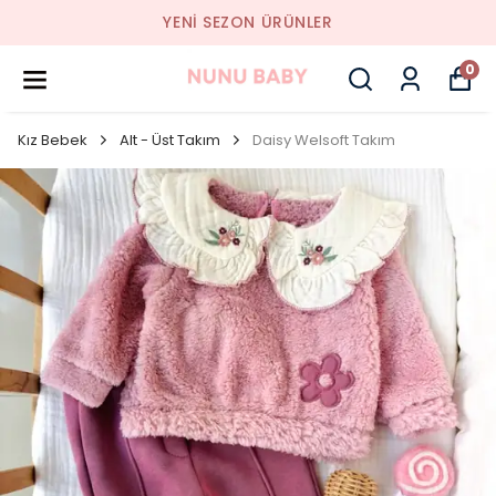
YENI SEZON ÜRÜNLER
0
Kız Bebek
Alt - Üst Takım
Daisy Welsoft Takım