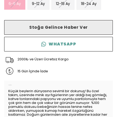
6-9 Ay
9-12 Ay
12-18 Ay
18-24 Ay
Stoğa Gelince Haber Ver
WHATSAPP
2000₺ ve Üzeri Ücretsiz Kargo
15 Gün İçinde İade
Ürün Açıklaması
Küçük beylerin dünyasına sevimli bir dokunuş! Bu özel
takım, üzerinde minik ayı figürlerinin yer aldığı bej gömleği,
kahve tonlarındaki papyonu ve uyumlu pantolonuyla hem
çok şirin hem de çok vakur bir görünüm sunuyor. %100
pamuklu dokusu bebeğinizin hassas tenine nefes
aldırırken, yumuşacık kumaşı hareket özgürlüğünü
kısıtlamaz. Doğum günlerinden aile ziyaretlerine kadar her