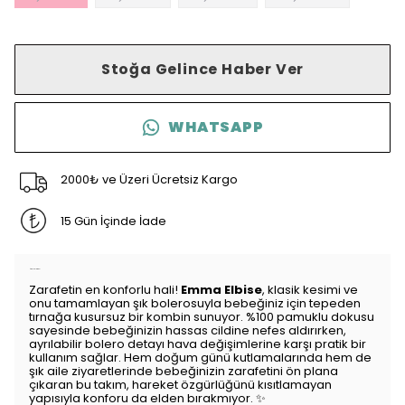
Stoğa Gelince Haber Ver
WHATSAPP
2000₺ ve Üzeri Ücretsiz Kargo
15 Gün İçinde İade
Ürün Açıklaması
Zarafetin en konforlu hali!
Emma Elbise
, klasik kesimi ve
onu tamamlayan şık bolerosuyla bebeğiniz için tepeden
tırnağa kusursuz bir kombin sunuyor. %100 pamuklu dokusu
sayesinde bebeğinizin hassas cildine nefes aldırırken,
ayrılabilir bolero detayı hava değişimlerine karşı pratik bir
kullanım sağlar. Hem doğum günü kutlamalarında hem de
şık aile ziyaretlerinde bebeğinizin zarafetini ön plana
çıkaran bu takım, hareket özgürlüğünü kısıtlamayan
yapısıyla konforu da elden bırakmıyor. ✨