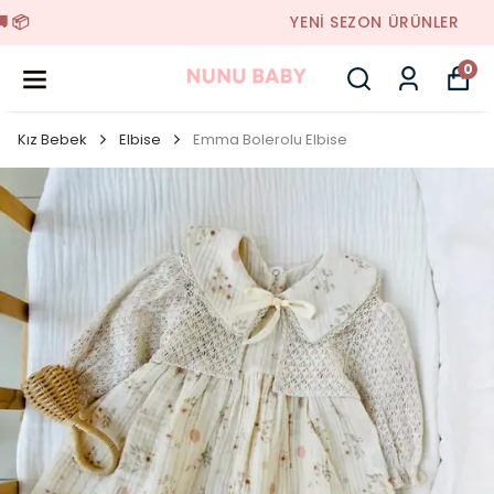
YENI SEZON ÜRÜNLER
0
Kız Bebek
Elbise
Emma Bolerolu Elbise