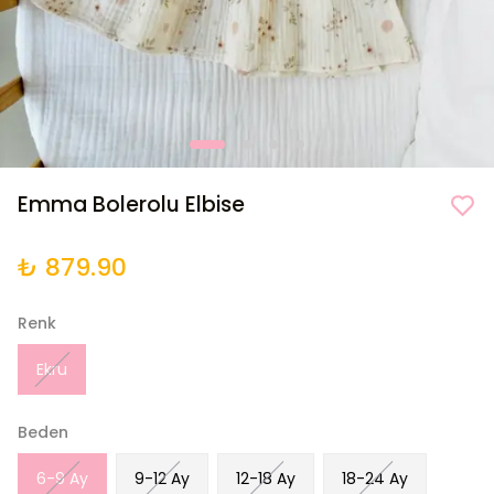
Emma Bolerolu Elbise
₺ 879.90
Renk
Ekru
Beden
6-9 Ay
9-12 Ay
12-18 Ay
18-24 Ay