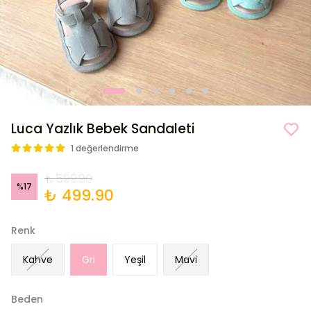
Luca Yazlık Bebek Sandaleti
1 değerlendirme
₺ 599.90
%
17
₺ 499.90
Renk
Kahve
Gri
Yeşil
Mavi
Beden