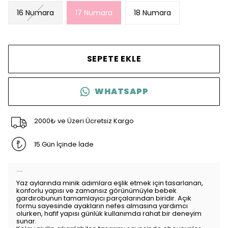
16 Numara
17 Numara
18 Numara
SEPETE EKLE
WHATSAPP
2000₺ ve Üzeri Ücretsiz Kargo
15 Gün İçinde İade
Ürün Açıklaması
Yaz aylarında minik adımlara eşlik etmek için tasarlanan,
konforlu yapısı ve zamansız görünümüyle bebek
gardırobunun tamamlayıcı parçalarından biridir. Açık
formu sayesinde ayakların nefes almasına yardımcı
olurken, hafif yapısı günlük kullanımda rahat bir deneyim
sunar.