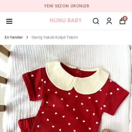
YENI SEZON ÜRÜNLER
0
En Yeniler
Geniş Yakalı Kalpli Takım