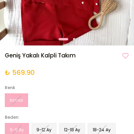
Geniş Yakalı Kalpli Takım
₺ 569.90
Renk
Kırmızı
Beden
6-9 Ay
9-12 Ay
12-18 Ay
18-24 Ay