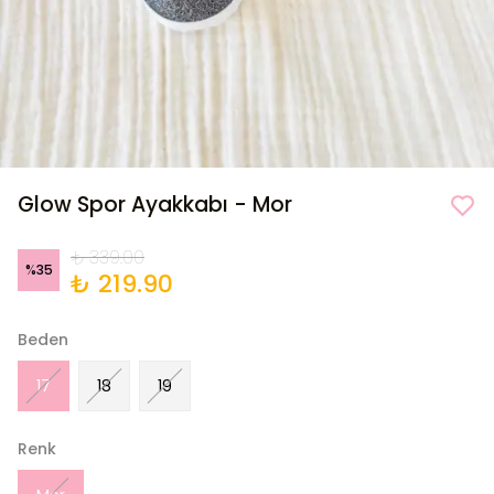
Glow Spor Ayakkabı - Mor
₺ 339.00
%
35
₺ 219.90
Beden
17
18
19
Renk