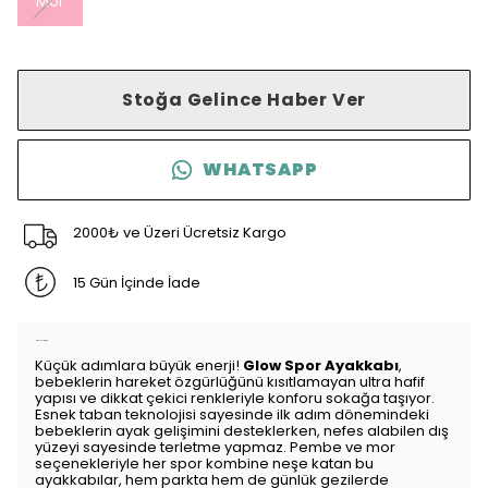
Mor
Stoğa Gelince Haber Ver
WHATSAPP
2000₺ ve Üzeri Ücretsiz Kargo
15 Gün İçinde İade
Ürün Açıklaması
Küçük adımlara büyük enerji!
Glow Spor Ayakkabı
,
bebeklerin hareket özgürlüğünü kısıtlamayan ultra hafif
yapısı ve dikkat çekici renkleriyle konforu sokağa taşıyor.
Esnek taban teknolojisi sayesinde ilk adım dönemindeki
bebeklerin ayak gelişimini desteklerken, nefes alabilen dış
yüzeyi sayesinde terletme yapmaz. Pembe ve mor
seçenekleriyle her spor kombine neşe katan bu
ayakkabılar, hem parkta hem de günlük gezilerde