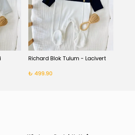
i
Richard Blok Tulum - Lacivert
Richa
₺ 499.90
₺ 49