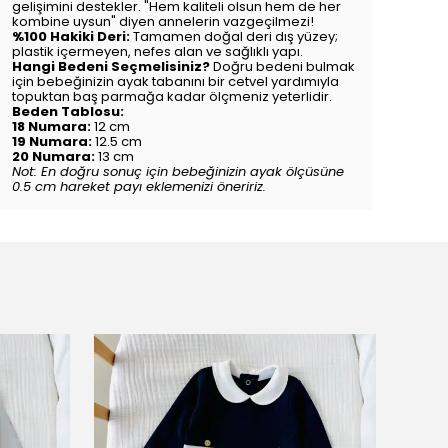
gelişimini destekler. "Hem kaliteli olsun hem de her
kombine uysun" diyen annelerin vazgeçilmezi!
%100 Hakiki Deri:
Tamamen doğal deri dış yüzey;
plastik içermeyen, nefes alan ve sağlıklı yapı.
Hangi Bedeni Seçmelisiniz?
Doğru bedeni bulmak
için bebeğinizin ayak tabanını bir cetvel yardımıyla
topuktan baş parmağa kadar ölçmeniz yeterlidir.
Beden Tablosu:
18 Numara:
12 cm
19 Numara:
12.5 cm
20 Numara:
13 cm
Not: En doğru sonuç için bebeğinizin ayak ölçüsüne
0.5 cm hareket payı eklemenizi öneririz.