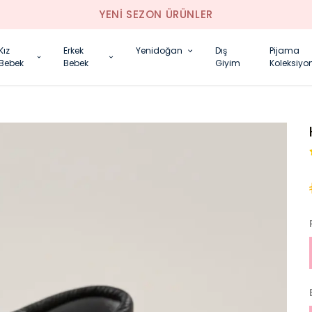
YENI SEZON ÜRÜNLER
Kız
Erkek
Yenidoğan
Dış
Pijama
Bebek
Bebek
Giyim
Koleksiyo