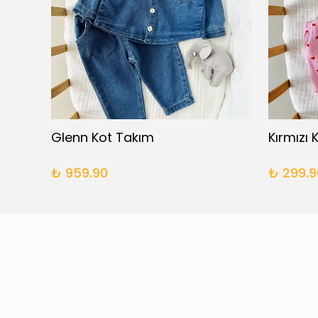
Çift Taraflı Müslin Battaniye - Pembe
Glenn Kot Takım
₺ 959.90
₺ 299.9