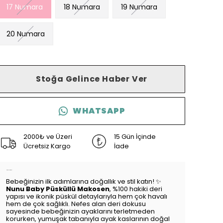
17 Numara
18 Numara
19 Numara
20 Numara
Stoğa Gelince Haber Ver
WHATSAPP
2000₺ ve Üzeri
15 Gün İçinde
Ücretsiz Kargo
İade
Ürün Açıklaması
Bebeğinizin ilk adımlarına doğallık ve stil katın! ✨
Nunu Baby Püsküllü Makosen
, %100 hakiki deri
yapısı ve ikonik püskül detaylarıyla hem çok havalı
hem de çok sağlıklı. Nefes alan deri dokusu
sayesinde bebeğinizin ayaklarını terletmeden
korurken, yumuşak tabanıyla ayak kaslarının doğal