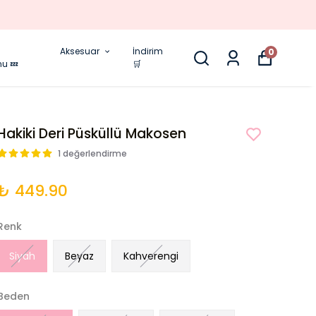
Aksesuar
İndirim
0
nu 💤
🛒
Hakiki Deri Püsküllü Makosen
1 değerlendirme
₺ 449.90
Renk
Siyah
Beyaz
Kahverengi
Beden