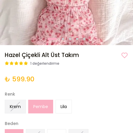
Hazel Çiçekli Alt Üst Takım
1 değerlendirme
₺ 599.90
Renk
Krem
Pembe
Lila
Beden