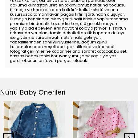
Yüksek kaliteli, esnek ve nefes alabilen pamuklu özel
dokuma kumaştan üretilen takım; omuz hatlarına çocuksu
bir neşe ve hareket katan katlı fırfır kollu t-shirtü ve onu
kusursuzca tamamlayan paçası fırfırlı şortundan oluşuyor.
Kumaşın kendinden dikey şeritli hafif krinkle yapısı tasarıma
premium bir derinlik kazandırırken, ütü gerektirmeyen
yapısıyla da ebeveynlerin hayatını kolaylaştırıyor. T-shirtün
arkasında yer alan damla dekolteli pratik kapama detayı
ise giydirme sürecini zahmetsiz hale getiriyor.
Yaz tatillerinden sahil yürüyüşlerine, doğum günü
kutlamalarından neşeli park gezintilerine ve konsept
fotoğraf çekimlerine kadar her ana zarafet katacak bu set,
hassas bebek tenini koruyan yumuşacık yapısıyla yaz
gardırobunun en favori parçası olacak.
Nunu Baby Önerileri