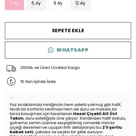
3 Ay
6 Ay
9 Ay
12 Ay
SEPETE EKLE
WHATSAPP
2000₺ ve Üzeri Ücretsiz Kargo
15 Gün İçinde İade
Ürün Açıklaması
Yaz sıcaklarında miniğinizin hem adeta yokmuş gibi hafif,
ferah bir konforla sarılması hem de duru ve masalsı bir
tarza kavuşması için tasarlanan
Hazel Çiçekli Alt Üst
Takım
, duru estetiğiyle öne çıkıyor. Kendinden hafif dokulu,
gofremsi zemin üzerine serpiştirilmiş romantik mini kır
çiçeği desenleri ve uçuşan fırfır detaylarıyla bu
2'li şortlu
bebek seti
, çabasız ve seçkin bir şıklık sunuyor.