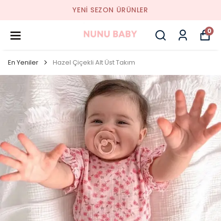
YENI SEZON ÜRÜNLER
0
En Yeniler
Hazel Çiçekli Alt Üst Takım