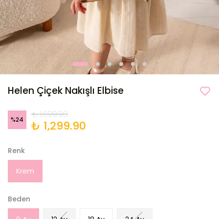
Helen Çiçek Nakışlı Elbise
₺ 1,699.90
%
24
₺ 1,299.90
Renk
Krem
Beden