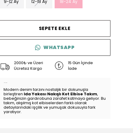
9-12 Ay
12-18 Ay
18-24 Ay
SEPETE EKLE
WHATSAPP
2000₺ ve Üzeri
15 Gün İçinde
Ücretsiz Kargo
İade
Ürün Açıklaması
Modern denim tarzını nostaljik bir dokunuşla
birleştiren
Ida Yakası Nakışlı Kot Elbise Takım
,
bebeğinizin gardırobuna zarafet katmaya geliyor. Bu
takım, alışılmış kot elbiselerden farklı olarak
detaylarındaki işçilik ve yumuşak dokusuyla fark
yaratıyor.