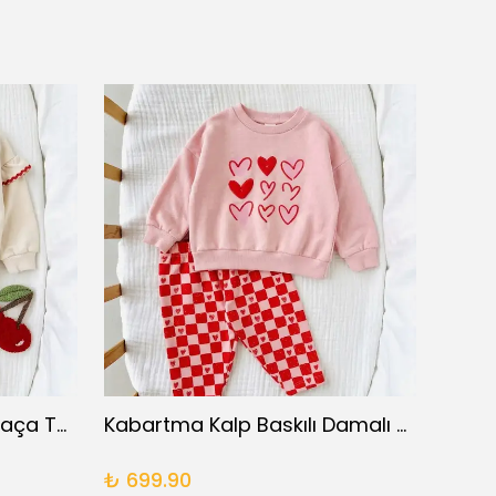
Omuz Detaylı İspanyol Paça Takım
Kabartma Kalp Baskılı Damalı Takım
XOX F
₺ 699.90
₺ 69