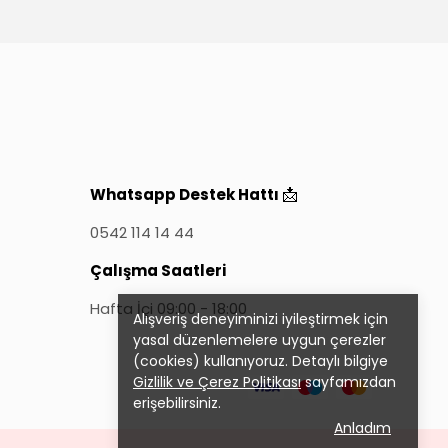
📩
Whatsapp Destek Hattı
0542 114 14 44
Çalışma Saatleri
Hafta İçi 09:00 - 18:00
Alışveriş deneyiminizi iyileştirmek için
yasal düzenlemelere uygun çerezler
(cookies) kullanıyoruz. Detaylı bilgiye
Gizlilik ve Çerez Politikası
sayfamızdan
erişebilirsiniz.
Anladım