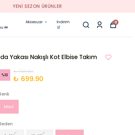
Aksesuar
İndirim
0
nu 💤
🛒
Ida Yakası Nakışlı Kot Elbise Takım
₺ 799.90
%
13
₺ 699.90
Renk
Mavi
Beden