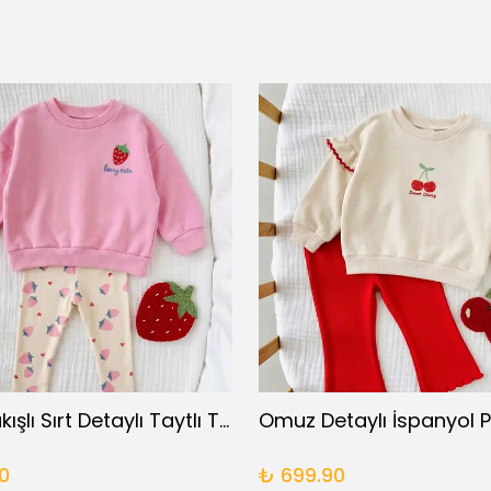
Çilek Nakışlı Sırt Detaylı Taytlı Takım
0
₺ 699.90