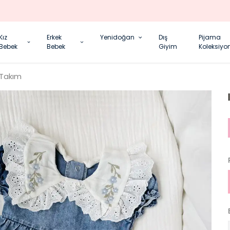
YENI SEZON ÜRÜNLER
Kız
Erkek
Yenidoğan
Dış
Pijama
Bebek
Bebek
Giyim
Koleksiyo
 Takım