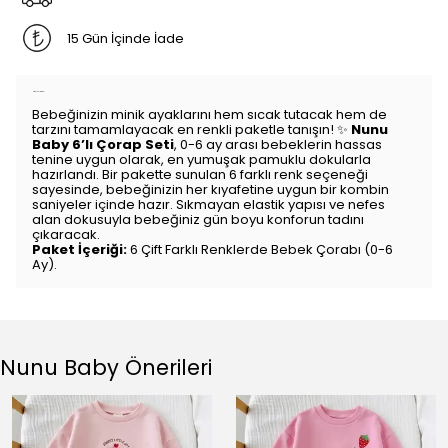
15 Gün İçinde İade
Ürün Açıklaması
Bebeğinizin minik ayaklarını hem sıcak tutacak hem de
tarzını tamamlayacak en renkli paketle tanışın! ✨
Nunu
Baby 6’lı Çorap Seti
, 0-6 ay arası bebeklerin hassas
tenine uygun olarak, en yumuşak pamuklu dokularla
hazırlandı. Bir pakette sunulan 6 farklı renk seçeneği
sayesinde, bebeğinizin her kıyafetine uygun bir kombin
saniyeler içinde hazır. Sıkmayan elastik yapısı ve nefes
alan dokusuyla bebeğiniz gün boyu konforun tadını
çıkaracak.
Paket İçeriği:
6 Çift Farklı Renklerde Bebek Çorabı (0-6
Ay).
Nunu Baby Önerileri