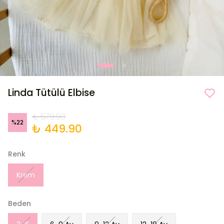
Linda Tütülü Elbise
₺ 579.90
%
22
₺ 449.90
Renk
Krem
Beden