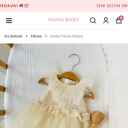
YENI SEZON ÜRÜNLER
0
Kız Bebek
Elbise
Linda Tütülü Elbise