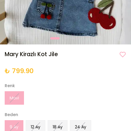
Mary Kirazlı Kot Jile
₺ 799.90
Renk
Mavi
Beden
9 Ay
12 Ay
18 Ay
24 Ay