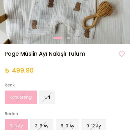
Page Müslin Ayı Nakışlı Tulum
₺ 499.90
Renk
Kahverengi
Gri
Beden
0-3 Ay
3-6 Ay
6-9 Ay
9-12 Ay