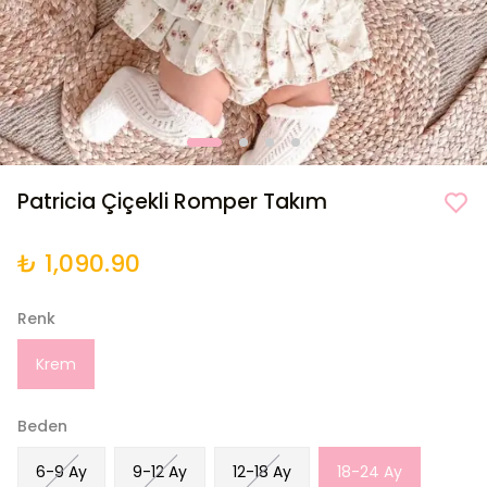
Patricia Çiçekli Romper Takım
₺ 1,090.90
Renk
Krem
Beden
6-9 Ay
9-12 Ay
12-18 Ay
18-24 Ay