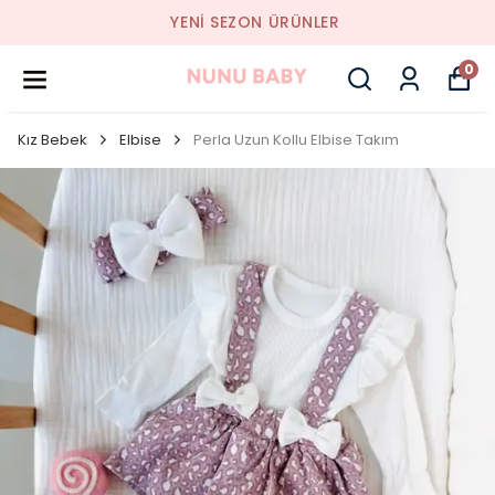
YENI SEZON ÜRÜNLER
0
Kız Bebek
Elbise
Perla Uzun Kollu Elbise Takım