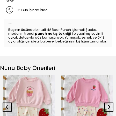
15 Gün İçinde İade
Ürün Açıklaması
Başının üstünde bir tatlılık! Bear Punch İşlemeli Şapka,
modanın trendi
punch nakış tekniği
ile yapılmış sevimli
ayıcık detayıyla göz kamaştırıyor. Yumuşak, esnek ve 0-18
ay aralığı için ideal bu bere, bebeğinizin kış lığını tamamlar.
Nunu Baby Önerileri