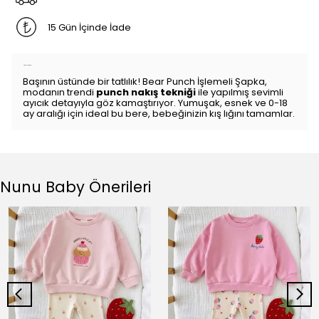
15 Gün İçinde İade
Ürün Açıklaması
Başının üstünde bir tatlılık! Bear Punch İşlemeli Şapka,
modanın trendi
punch nakış tekniği
ile yapılmış sevimli
ayıcık detayıyla göz kamaştırıyor. Yumuşak, esnek ve 0-18
ay aralığı için ideal bu bere, bebeğinizin kış lığını tamamlar.
Nunu Baby Önerileri