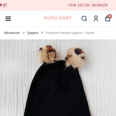
YENI SEZON ÜRÜNLER
0
Aksesuar
Şapka
Ponpon Penye Şapka - Siyah