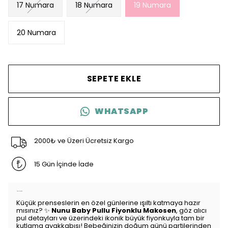
17 Numara
18 Numara
19 Numara
20 Numara
SEPETE EKLE
WHATSAPP
2000₺ ve Üzeri Ücretsiz Kargo
15 Gün İçinde İade
Ürün Açıklaması
Küçük prenseslerin en özel günlerine ışıltı katmaya hazır
mısınız? ✨
Nunu Baby Pullu Fiyonklu Makosen
, göz alıcı
pul detayları ve üzerindeki ikonik büyük fiyonkuyla tam bir
kutlama ayakkabısı! Bebeğinizin doğum günü partilerinden