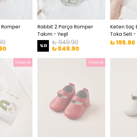
a Romper
Rabbit 2 Parça Romper
Keten Saç 
Takım - Yeşil
Toka Seti -
90
₺ 949.90
₺ 199.90
%
11
90
₺ 849.90
Tükendi
Tükendi