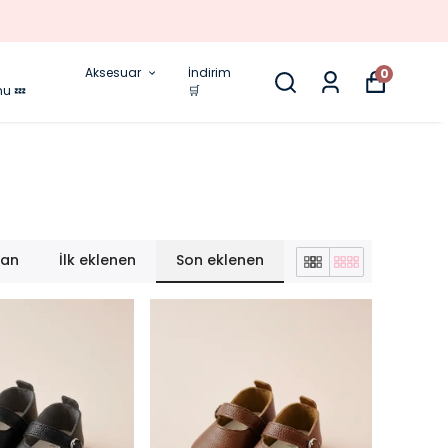
Aksesuar
İndirim
0
nu 💤
🛒
lan
İlk eklenen
Son eklenen