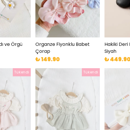
dı ve Örgü
Organze Fiyonklu Babet
Hakiki Deri
Çorap
Siyah
₺ 149.90
₺ 449.9
Tükendi
Tükendi