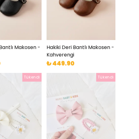
 Bantlı Makosen -
Hakiki Deri Bantlı Makosen -
Kahverengi
0
₺ 449.90
Tükendi
Tükendi