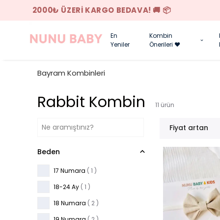
En
Kombin
Yeniler
Önerileri ❤️
Bayram Kombinleri
Rabbit Kombin
11
ürün
Fiyat artan
Beden
17 Numara
( 1 )
18-24 Ay
( 1 )
18 Numara
( 2 )
19 Numara
( 2 )