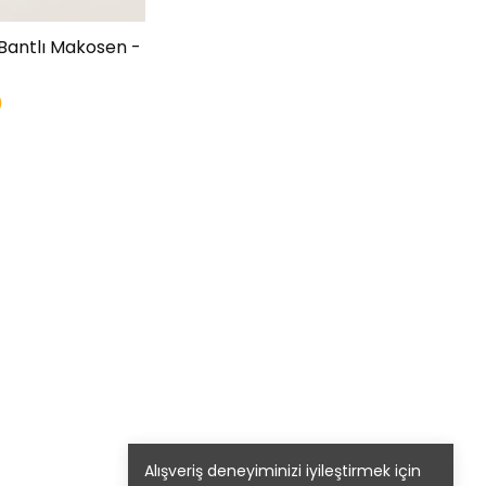
 Bantlı Makosen -
0
Alışveriş deneyiminizi iyileştirmek için