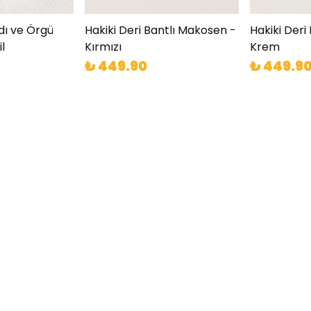
dı ve Örgü
Hakiki Deri Bantlı Makosen -
Hakiki Deri
l
Kırmızı
Krem
₺ 449.90
₺ 449.9