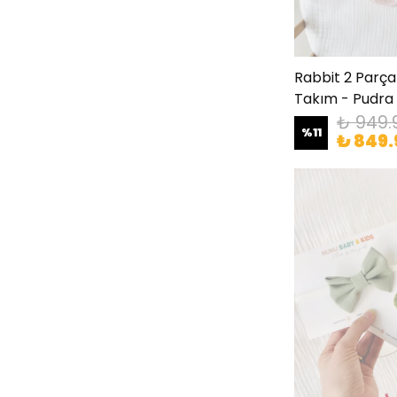
Rabbit 2 Parç
Takım - Pudra
₺ 949.
%
11
₺ 849.