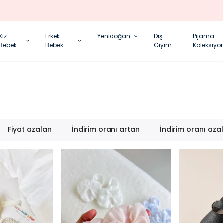
YENI SEZON ÜRÜNLER
Kız
Erkek
Yenidoğan
Dış
Pijama
Bebek
Bebek
Giyim
Koleksiyo
Fiyat azalan
İndirim oranı artan
İndirim oranı aza