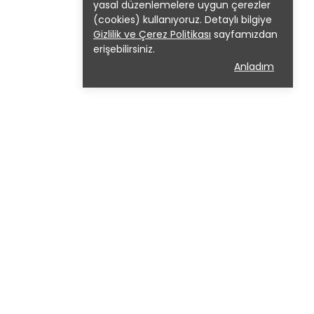
yasal düzenlemelere uygun çerezler
(cookies) kullanıyoruz. Detaylı bilgiye
Gizlilik ve Çerez Politikası
sayfamızdan
erişebilirsiniz.
Anladım
📩
Whatsapp Destek Hattı
0542 114 14 44
Çalışma Saatleri