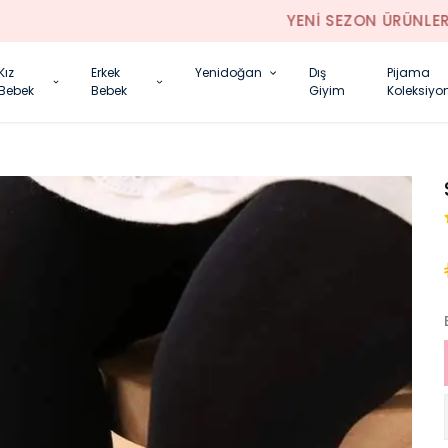
YENI SEZON ÜRÜNLER
Kız
Erkek
Yenidoğan
Dış
Pijama
Bebek
Bebek
Giyim
Koleksiyo