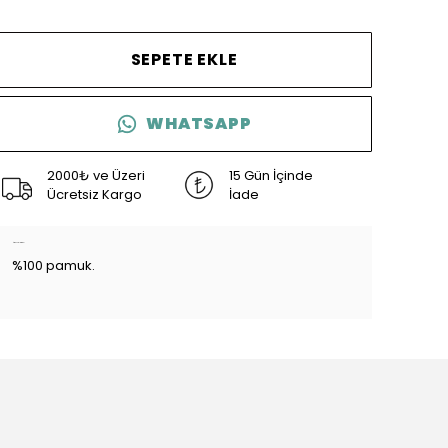
SEPETE EKLE
WHATSAPP
2000₺ ve Üzeri
15 Gün İçinde
Ücretsiz Kargo
İade
Ürün Açıklaması
%100 pamuk.