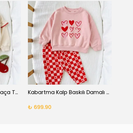
Omuz Detaylı İspanyol Paça Takım
Kabartma Kalp Baskılı Damalı Takım
XOX F
₺ 699.90
₺ 69