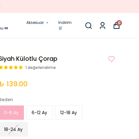
Aksesuar
İndirim
0
nu 💤
🛒
Siyah Külotlu Çorap
1 değerlendirme
₺ 139.00
Beden
0-6 Ay
6-12 Ay
12-18 Ay
18-24 Ay