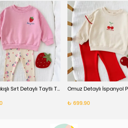
Çilek Nakışlı Sırt Detaylı Taytlı Takım
0
₺ 699.90