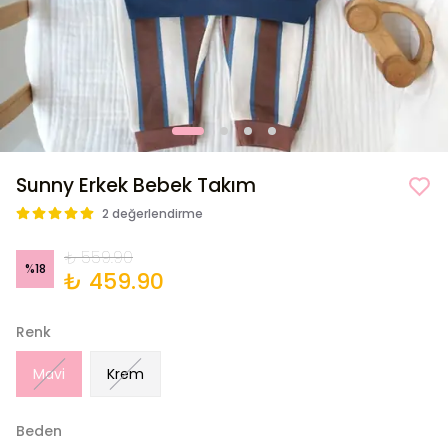
Sunny Erkek Bebek Takım
2 değerlendirme
₺ 559.90
%
18
₺ 459.90
Renk
Mavi
Krem
Beden