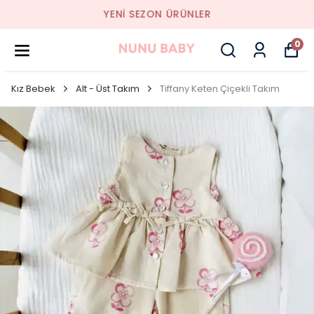
YENI SEZON ÜRÜNLER
0
Kız Bebek
Alt - Üst Takım
Tiffany Keten Çiçekli Takım