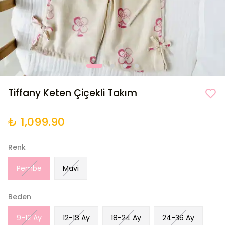
Tiffany Keten Çiçekli Takım
₺ 1,099.90
Renk
Pembe
Mavi
Beden
9-12 Ay
12-18 Ay
18-24 Ay
24-36 Ay