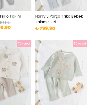
ı Triko Takım
Harry 3 Parça Triko Bebek
Takım - Gri
90.90
99.90
₺ 799.90
Tükendi
Tükendi