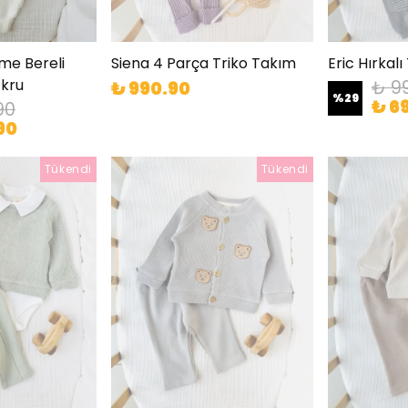
rme Bereli
Siena 4 Parça Triko Takım
Eric Hırkal
Ekru
₺ 9
₺ 990.90
%
29
₺ 6
90
90
Tükendi
Tükendi