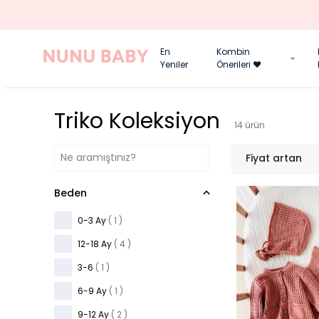
En
Kombin
Yeniler
Önerileri ❤️
Triko Koleksiyon
14
ürün
Fiyat artan
Beden
0-3 Ay
( 1 )
12-18 Ay
( 4 )
3-6
( 1 )
6-9 Ay
( 1 )
9-12 Ay
( 2 )