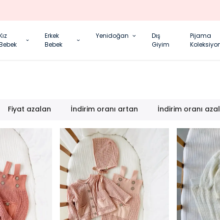
YENI SEZON ÜRÜNLER
Kız
Erkek
Yenidoğan
Dış
Pijama
Bebek
Bebek
Giyim
Koleksiyo
Fiyat azalan
İndirim oranı artan
İndirim oranı aza