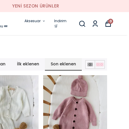
Aksesuar
İndirim
0
nu 💤
🛒
lan
İlk eklenen
Son eklenen