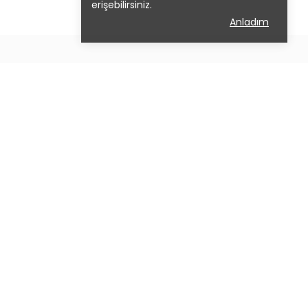
erişebilirsiniz.
Anladım
📩
Whatsapp Destek Hattı
0542 114 14 44
Çalışma Saatleri
Hafta İçi 09:00 - 18:00