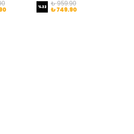
90
₺ 959.90
%
22
90
₺ 749.90