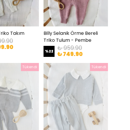
 Triko Takım
Billy Selanik Örme Bereli
Triko Tulum - Pembe
99.90
99.90
₺ 959.90
%
22
₺ 749.90
Tükendi
Tükendi