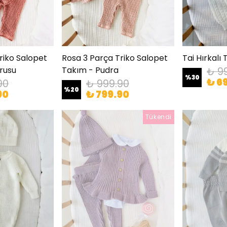
riko Salopet
Rosa 3 Parça Triko Salopet
Tai Hırkalı
rusu
Takım - Pudra
₺ 9
%
30
₺ 6
90
₺ 999.90
%
20
90
₺ 799.90
Tükendi