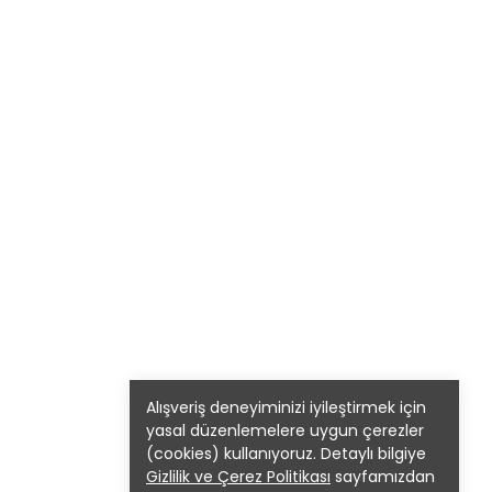
Alışveriş deneyiminizi iyileştirmek için
yasal düzenlemelere uygun çerezler
(cookies) kullanıyoruz. Detaylı bilgiye
Gizlilik ve Çerez Politikası
sayfamızdan