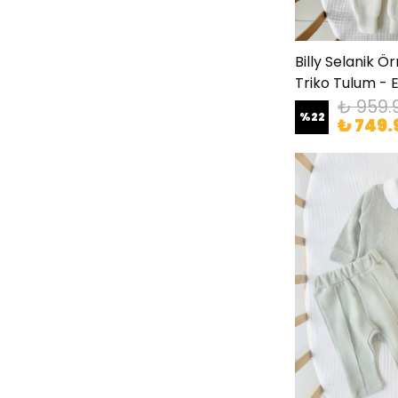
Billy Selanik Ö
Triko Tulum - 
₺ 959.
%
22
₺ 749.