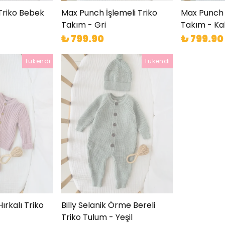
Triko Bebek
Max Punch İşlemeli Triko
Max Punch İ
Takım - Gri
Takım - Ka
₺ 799.90
₺ 799.90
Tükendi
Tükendi
ırkalı Triko
Billy Selanik Örme Bereli
Triko Tulum - Yeşil