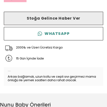
Stoğa Gelince Haber Ver
WHATSAPP
2000₺ ve Üzeri Ücretsiz Kargo
15 Gün İçinde İade
Ürün Açıklaması
Arkası bağlamalı, uzun kollu ve cepli sıvı geçirmez mama
önlüğü ile yemek saatleri daha rahat olacak.
Nunu Baby Önerileri