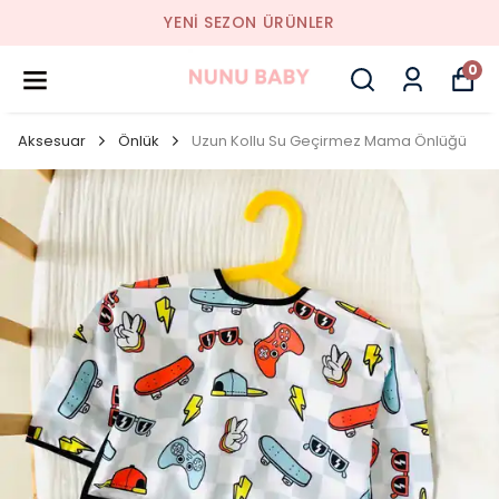
YENI SEZON ÜRÜNLER
0
Aksesuar
Önlük
Uzun Kollu Su Geçirmez Mama Önlüğü